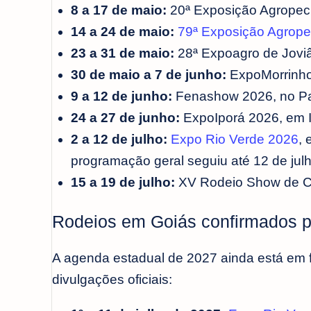
8 a 17 de maio:
20ª Exposição Agropecu
14 a 24 de maio:
79ª Exposição Agrope
23 a 31 de maio:
28ª Expoagro de Joviâ
30 de maio a 7 de junho:
ExpoMorrinhos
9 a 12 de junho:
Fenashow 2026, no Par
24 a 27 de junho:
ExpoIporá 2026, em Ip
2 a 12 de julho:
Expo Rio Verde 2026
, 
programação geral seguiu até 12 de julh
15 a 19 de julho:
XV Rodeio Show de C
Rodeios em Goiás confirmados 
A agenda estadual de 2027 ainda está em f
divulgações oficiais: