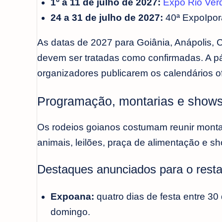
1º a 11 de julho de 2027:
Expo Rio Ver
24 a 31 de julho de 2027:
40ª ExpoIporá
As datas de 2027 para Goiânia, Anápolis, 
devem ser tratadas como confirmadas. A pág
organizadores publicarem os calendários ofi
Programação, montarias e shows
Os rodeios goianos costumam reunir montar
animais, leilões, praça de alimentação e s
Destaques anunciados para o rest
Expoana:
quatro dias de festa entre 30 
domingo.