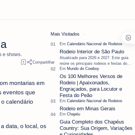
Mais Visitados
da
Rodeio Interior de São Paulo
s e shows.
Atualizado para 2026 e 2027. Este guia
reúne os principais rodeios e festas do
peão do interior de São Paulo, separando
as datas oficiais ainda vál…
Os 100 Melhores Versos de
com montarias em
Rodeio | Apaixonados,
Engraçados, para Locutor e
s eventos que
Festa do Peão
 o calendário
Rodeio em Minas Gerais
Guia Completo dos Chapéus
 data, o local, os
Country: Sua Origem, Variações
e Curiosidades