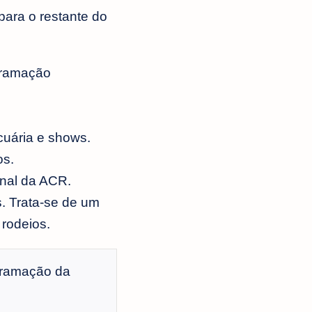
para o restante do
gramação
cuária e shows.
os.
nal da ACR.
. Trata-se de um
 rodeios.
gramação da