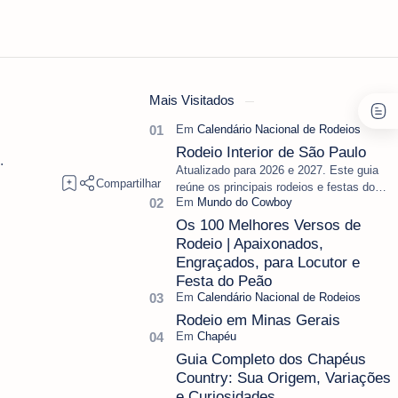
Mais Visitados
Rodeio Interior de São Paulo
.
Atualizado para 2026 e 2027. Este guia
reúne os principais rodeios e festas do
peão do interior de São Paulo, separando
as datas oficiais ainda vál…
Os 100 Melhores Versos de
Rodeio | Apaixonados,
Engraçados, para Locutor e
Festa do Peão
Rodeio em Minas Gerais
Guia Completo dos Chapéus
Country: Sua Origem, Variações
e Curiosidades