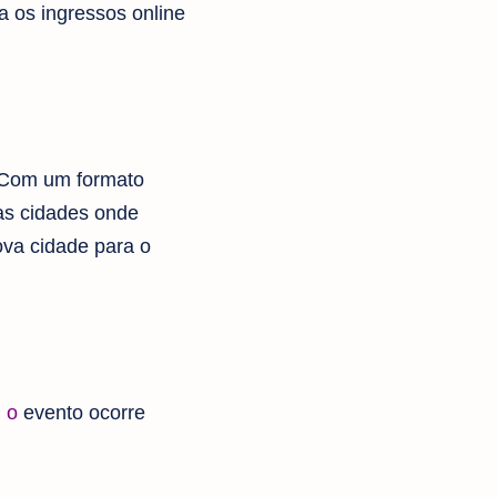
a os ingressos online
. Com um formato
as cidades onde
ova cidade para o
,
o
evento ocorre