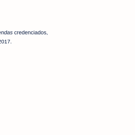
endas
credenciados,
2017.