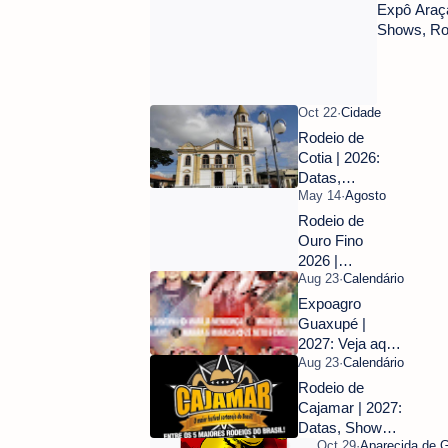
Expô Araça
Shows, Ro
Rodeio de
Cotia | 2026:
Datas,
Shows e
Ingressos
Rodeio de
Ouro Fino
2026 |
Shows,
Ingressos e
Expoagro
PBR
Guaxupé |
2027: Veja aqui
todas as
informações
Rodeio de
Cajamar | 2027:
Datas, Shows e
Ingressos