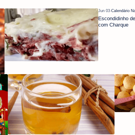
Comidas Juninas: Bolo de Pé
Escondidinho d
de Moleque com Café
com Charque
Historia da Festa Junina:
Comidas 
Origem, Danças e Receitas
Pinga - 