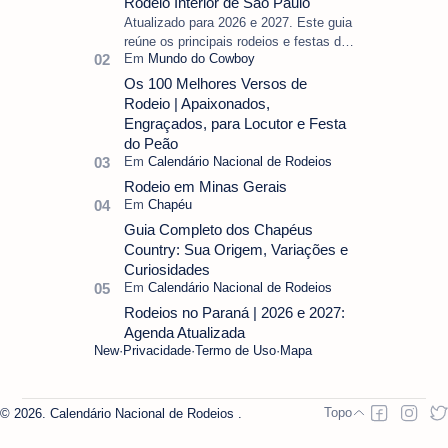
Rodeio Interior de São Paulo
Atualizado para 2026 e 2027. Este guia
reúne os principais rodeios e festas do
peão do interior de São Paulo,
separando as datas oficiais ainda vál…
Os 100 Melhores Versos de
Rodeio | Apaixonados,
Engraçados, para Locutor e Festa
do Peão
Rodeio em Minas Gerais
Guia Completo dos Chapéus
Country: Sua Origem, Variações e
Curiosidades
Rodeios no Paraná | 2026 e 2027:
Agenda Atualizada
New
Privacidade
Termo de Uso
Mapa
2026.
Calendário Nacional de Rodeios
.