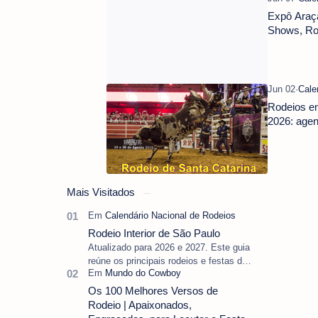
Expô Araça
Shows, Ro
Rodeios em
2026: agen
Mais Visitados
Rodeio Interior de São Paulo
Atualizado para 2026 e 2027. Este guia
reúne os principais rodeios e festas do
peão do interior de São Paulo,
separando as datas oficiais ainda vál…
Os 100 Melhores Versos de
Rodeio | Apaixonados,