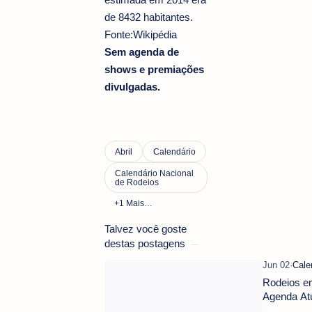
de 8432 habitantes.
Fonte:Wikipédia
Sem agenda de
shows e premiações
divulgadas.
Talvez você goste
destas postagens
Rodeios em
Agenda At