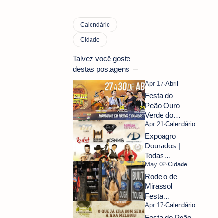
Talvez você goste
destas postagens
Festa do
Peão Ouro
Verde do
Oeste |
Informações.
Expoagro
Dourados |
Todas
informações
aqui.
Rodeio de
Mirassol
Festa
Completa
em HD
Festa do Peão