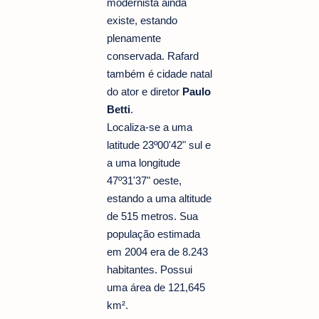
modernista ainda
existe, estando
plenamente
conservada. Rafard
também é cidade natal
do ator e diretor
Paulo
Betti
.
Localiza-se a uma
latitude 23º00'42" sul e
a uma longitude
47º31'37" oeste,
estando a uma altitude
de 515 metros. Sua
população estimada
em 2004 era de 8.243
habitantes. Possui
uma área de 121,645
km².