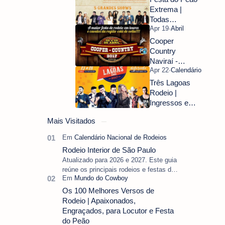
Assista Aqui
Extrema |
Todas
informações.
Cooper
Country
Naviraí -
Informações
veja aqui.
Três Lagoas
Rodeio |
Ingressos e
Programação
Mais Visitados
Rodeio Interior de São Paulo
Atualizado para 2026 e 2027. Este guia
reúne os principais rodeios e festas do
peão do interior de São Paulo,
separando as datas oficiais ainda vál…
Os 100 Melhores Versos de
Rodeio | Apaixonados,
Engraçados, para Locutor e Festa
do Peão