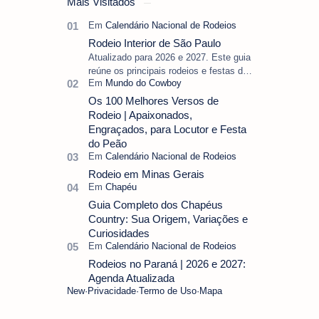
Mais Visitados
veja aqui.
Rodeio Interior de São Paulo
Atualizado para 2026 e 2027. Este guia
reúne os principais rodeios e festas do
peão do interior de São Paulo,
separando as datas oficiais ainda vál…
Os 100 Melhores Versos de
Rodeio | Apaixonados,
Engraçados, para Locutor e Festa
do Peão
Rodeio em Minas Gerais
Guia Completo dos Chapéus
Country: Sua Origem, Variações e
Curiosidades
Rodeios no Paraná | 2026 e 2027:
Agenda Atualizada
New
Privacidade
Termo de Uso
Mapa